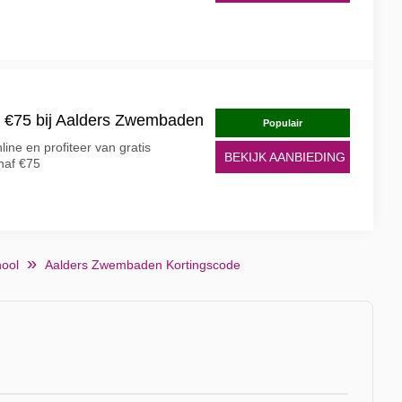
f €75 bij Aalders Zwembaden
Populair
ine en profiteer van gratis
BEKIJK AANBIEDING
anaf €75
hool
Aalders Zwembaden Kortingscode