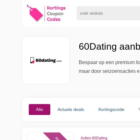
60Dating aanb
Bespaar op een premium lid
maar door seizoensacties en
Alle
Actuele deals
Kortingscode
Acties 60Dating