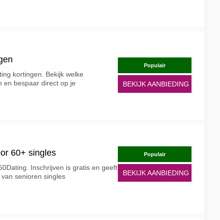
ngen
Populair
ing kortingen. Bekijk welke
n en bespaar direct op je
BEKIJK AANBIEDING
oor 60+ singles
Populair
0Dating. Inschrijven is gratis en geeft
BEKIJK AANBIEDING
 van senioren singles