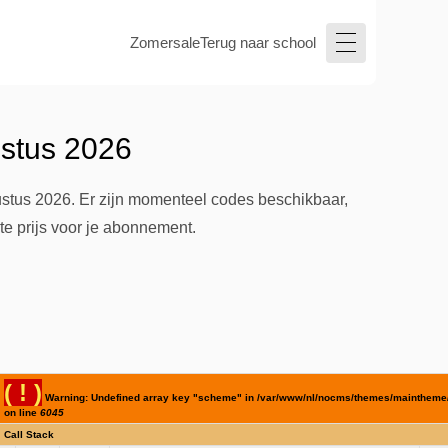
Zomersale
Terug naar school
ustus 2026
stus 2026. Er zijn momenteel codes beschikbaar,
te prijs voor je abonnement.
( ! )
Warning: Undefined array key "scheme" in /var/www/nl/nocms/themes/maintheme/
on line
6045
Call Stack