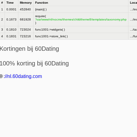
#
Time
Memory
Function
Loca
1
0.0001
452840
{main}( )
.../i
require(
2
0.1673
681928
'/var/www/nl/nocms/themes/childtheme8/templates/taxonomy.php
.../i
)
3
0.1810
723024
func1001->widgets( )
.../
4
0.1831
723216
func1001->store_link( )
.../f
Kortingen bij 60Dating
100% korting bij 60Dating
🌐
://nl.60dating.com