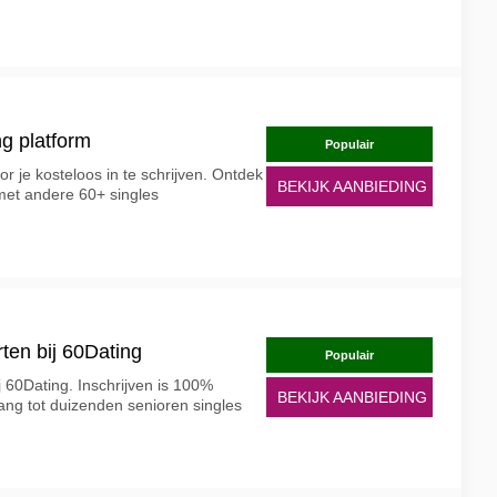
g platform
Populair
or je kosteloos in te schrijven. Ontdek
BEKIJK AANBIEDING
met andere 60+ singles
rten bij 60Dating
Populair
j 60Dating. Inschrijven is 100%
BEKIJK AANBIEDING
gang tot duizenden senioren singles