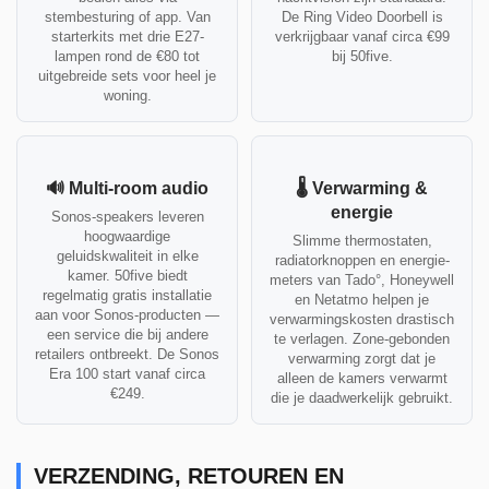
stembesturing of app. Van
De Ring Video Doorbell is
starterkits met drie E27-
verkrijgbaar vanaf circa €99
lampen rond de €80 tot
bij 50five.
uitgebreide sets voor heel je
woning.
🔊 Multi-room audio
🌡️ Verwarming &
energie
Sonos-speakers leveren
hoogwaardige
Slimme thermostaten,
geluidskwaliteit in elke
radiatorknoppen en energie-
kamer. 50five biedt
meters van Tado°, Honeywell
regelmatig gratis installatie
en Netatmo helpen je
aan voor Sonos-producten —
verwarmingskosten drastisch
een service die bij andere
te verlagen. Zone-gebonden
retailers ontbreekt. De Sonos
verwarming zorgt dat je
Era 100 start vanaf circa
alleen de kamers verwarmt
€249.
die je daadwerkelijk gebruikt.
VERZENDING, RETOUREN EN