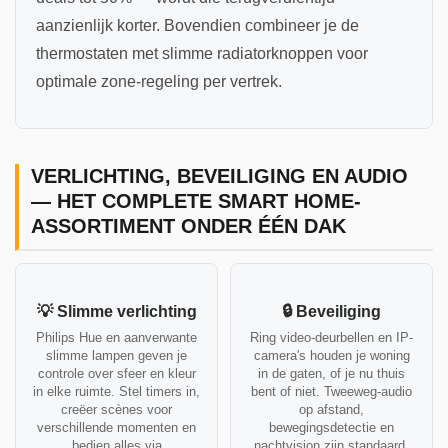
aanzienlijk korter. Bovendien combineer je de
thermostaten met slimme radiatorknoppen voor
optimale zone-regeling per vertrek.
VERLICHTING, BEVEILIGING EN AUDIO
— HET COMPLETE SMART HOME-
ASSORTIMENT ONDER ÉÉN DAK
💡 Slimme verlichting
🔒 Beveiliging
Philips Hue en aanverwante
Ring video-deurbellen en IP-
slimme lampen geven je
camera's houden je woning
controle over sfeer en kleur
in de gaten, of je nu thuis
in elke ruimte. Stel timers in,
bent of niet. Tweeweg-audio
creëer scènes voor
op afstand,
verschillende momenten en
bewegingsdetectie en
bedien alles via
nachtvision zijn standaard.