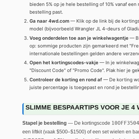
bieden 5% op je hele bestelling of 10% vanaf een
bestelling past.
Ga naar 4wd.com
— Klik op de link bij de kortin
model (bijvoorbeeld Wrangler JL 4-deurs of Gladia
Voeg onderdelen toe aan je winkelwagentje
— Bl
op: sommige producten zijn gemarkeerd met "Free
internationale bestellingen gelden andere verzen
Open het kortingscodes-vakje
— In je winkelwag
"Discount Code" of "Promo Code". Plak hier je gek
Controleer de korting en rond af
— De korting wor
juiste percentage is toegepast en rond je bestelli
SLIMME BESPAARTIPS VOOR JE 4
10OFF350
Stapel je bestelling
— De kortingscode
een liftkit (vaak $500–$1500) of een set wielen en b