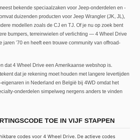
 meest bekende speciaalzaken voor Jeep-onderdelen en -
 omvat duizenden producten voor Jeep Wrangler (JK, JL),
dere modellen zoals de CJ en TJ. Of je nu op zoek bent
dere bumpers, terreinwielen of verlichting — 4 Wheel Drive
de jaren '70 en heeft een trouwe community van offroad-
ten dat 4 Wheel Drive een Amerikaanse webshop is.
ekent dat je rekening moet houden met langere levertijden
p-eigenaren in Nederland en België bij 4WD omdat het
pecialty-onderdelen simpelweg nergens anders te vinden
ORTINGSCODE TOE IN VIJF STAPPEN
ikbare codes voor 4 Wheel Drive. De actieve codes