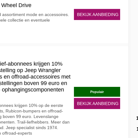
4 Wheel Drive
BEKIJK AANBIEDING
d assortiment mode en accessoires.
ele collectie en eventuele
ief-abonnees krijgen 10%
stelling op Jeep Wrangler
rs en offroad-accessoires met
stellingen boven 99 euro en
op ophangingscomponenten
Populair
BEKIJK AANBIEDING
onnees krijgen 10% op de eerste
kits, Rubicon-bumpers en offroad-
ng boven 99 euro. Levenslange
enten. Trail-liefhebbers. Meer dan
. Jeep specialist sinds 1974.
 offroad-experts