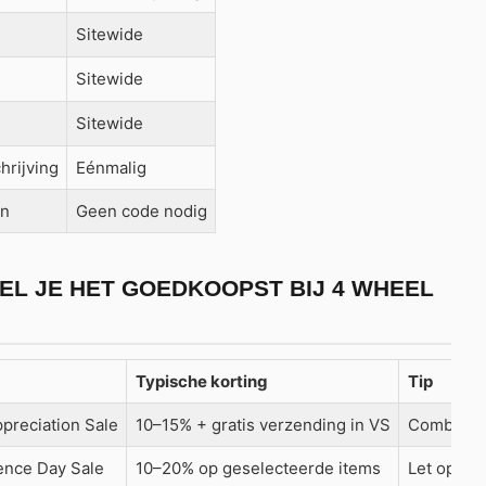
Sitewide
Sitewide
Sitewide
hrijving
Eénmalig
en
Geen code nodig
EL JE HET GOEDKOOPST BIJ 4 WHEEL
Typische korting
Tip
ppreciation Sale
10–15% + gratis verzending in VS
Combineer
nce Day Sale
10–20% op geselecteerde items
Let op lift