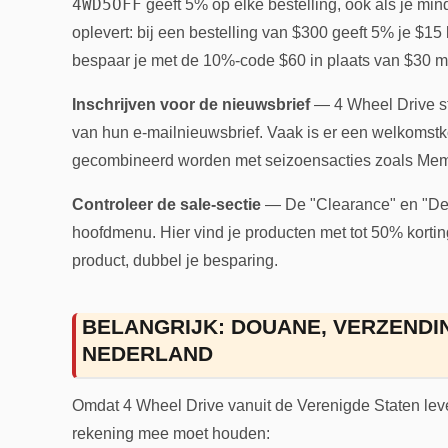
4WD5OFF
geeft 5% op elke bestelling, ook als je min
oplevert: bij een bestelling van $300 geeft 5% je $15 k
bespaar je met de 10%-code $60 in plaats van $30 
Inschrijven voor de nieuwsbrief
— 4 Wheel Drive st
van hun e-mailnieuwsbrief. Vaak is er een welkomst
gecombineerd worden met seizoensacties zoals Memor
Controleer de sale-sectie
— De "Clearance" en "Deal
hoofdmenu. Hier vind je producten met tot 50% kortin
product, dubbel je besparing.
BELANGRIJK: DOUANE, VERZENDI
NEDERLAND
Omdat 4 Wheel Drive vanuit de Verenigde Staten leve
rekening mee moet houden: