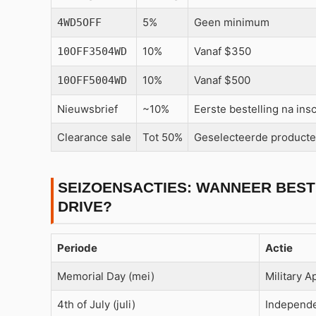
5%
Geen minimum
4WD5OFF
10%
Vanaf $350
10OFF3504WD
10%
Vanaf $500
10OFF5004WD
Nieuwsbrief
~10%
Eerste bestelling na insc
Clearance sale
Tot 50%
Geselecteerde product
SEIZOENSACTIES: WANNEER BEST
DRIVE?
Periode
Actie
Memorial Day (mei)
Military A
4th of July (juli)
Independe