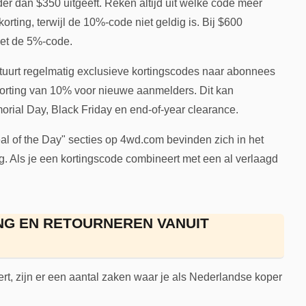
der dan $350 uitgeeft. Reken altijd uit welke code meer
orting, terwijl de 10%-code niet geldig is. Bij $600
met de 5%-code.
uurt regelmatig exclusieve kortingscodes naar abonnees
korting van 10% voor nieuwe aanmelders. Dit kan
ial Day, Black Friday en end-of-year clearance.
 of the Day" secties op 4wd.com bevinden zich in het
g. Als je een kortingscode combineert met een al verlaagd
NG EN RETOURNEREN VANUIT
rt, zijn er een aantal zaken waar je als Nederlandse koper