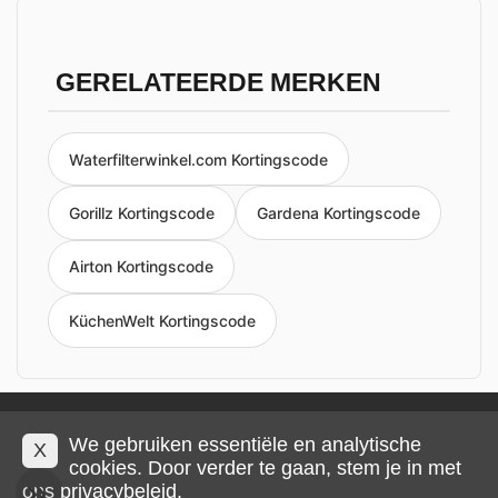
GERELATEERDE MERKEN
Waterfilterwinkel.com Kortingscode
Gorillz Kortingscode
Gardena Kortingscode
Airton Kortingscode
KüchenWelt Kortingscode
Privacy en cookies
Impressum
Algemene voorwaarden
We gebruiken essentiële en analytische
X
cookies. Door verder te gaan, stem je in met
ons
privacybeleid
.
© 2026 IMP Multimedia GmbH