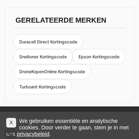
GERELATEERDE MERKEN
Duracell Direct Kortingscode
Sneltoner Kortingscode
Epson Kortingscode
DroneKopenOnline Kortingscode
Turboant Kortingscode
Privacy en cookies
Impressum
Algemene voorwaarden
We gebruiken essentiële en analytische
X
cookies. Door verder te gaan, stem je in met
ons
privacybeleid
.
© 2026 IMP Multimedia GmbH