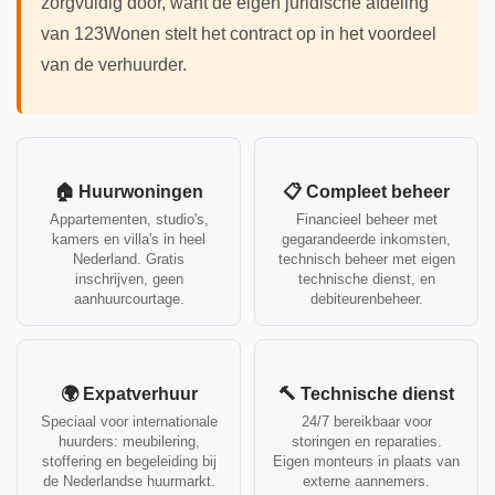
zorgvuldig door, want de eigen juridische afdeling
van 123Wonen stelt het contract op in het voordeel
van de verhuurder.
🏠 Huurwoningen
📋 Compleet beheer
Appartementen, studio's,
Financieel beheer met
kamers en villa's in heel
gegarandeerde inkomsten,
Nederland. Gratis
technisch beheer met eigen
inschrijven, geen
technische dienst, en
aanhuurcourtage.
debiteurenbeheer.
🌍 Expatverhuur
🔨 Technische dienst
Speciaal voor internationale
24/7 bereikbaar voor
huurders: meubilering,
storingen en reparaties.
stoffering en begeleiding bij
Eigen monteurs in plaats van
de Nederlandse huurmarkt.
externe aannemers.