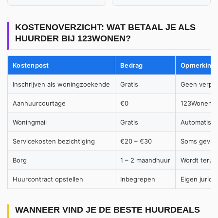
KOSTENOVERZICHT: WAT BETAAL JE ALS
HUURDER BIJ 123WONEN?
Kostenpost
Bedrag
Opmerking
Inschrijven als woningzoekende
Gratis
Geen verpli
Aanhuurcourtage
€0
123Wonen re
Woningmail
Gratis
Automatische
Servicekosten bezichtiging
€20 – €30
Soms gevraag
Borg
1 – 2 maandhuur
Wordt terug
Huurcontract opstellen
Inbegrepen
Eigen juridi
WANNEER VIND JE DE BESTE HUURDEALS