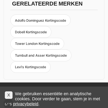
GERELATEERDE MERKEN
Adolfo Dominguez Kortingscode
Dobell Kortingscode
Tower London Kortingscode
Turnbull and Asser Kortingscode
Levi's Kortingscode
Privacy en cookies
Impressum
Algemene voorwaarden
We gebruiken essentiële en analytische
X
cookies. Door verder te gaan, stem je in met
ons
privacybeleid
.
© 2026 IMP Multimedia GmbH