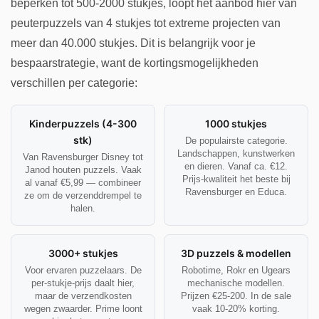
beperken tot 500-2000 stukjes, loopt het aanbod hier van
peuterpuzzels van 4 stukjes tot extreme projecten van
meer dan 40.000 stukjes. Dit is belangrijk voor je
bespaarstrategie, want de kortingsmogelijkheden
verschillen per categorie:
Kinderpuzzels (4-300
1000 stukjes
stk)
De populairste categorie.
Landschappen, kunstwerken
Van Ravensburger Disney tot
en dieren. Vanaf ca. €12.
Janod houten puzzels. Vaak
Prijs-kwaliteit het beste bij
al vanaf €5,99 — combineer
Ravensburger en Educa.
ze om de verzenddrempel te
halen.
3000+ stukjes
3D puzzels & modellen
Voor ervaren puzzelaars. De
Robotime, Rokr en Ugears
per-stukje-prijs daalt hier,
mechanische modellen.
maar de verzendkosten
Prijzen €25-200. In de sale
wegen zwaarder. Prime loont
vaak 10-20% korting.