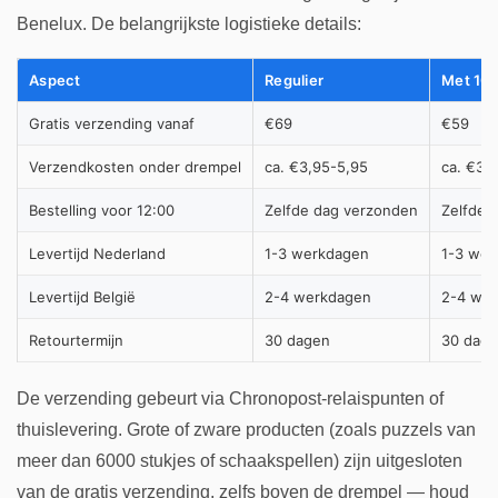
Benelux. De belangrijkste logistieke details:
Aspect
Regulier
Met 10
Gratis verzending vanaf
€69
€59
Verzendkosten onder drempel
ca. €3,95-5,95
ca. €3,
Bestelling voor 12:00
Zelfde dag verzonden
Zelfde 
Levertijd Nederland
1-3 werkdagen
1-3 wer
Levertijd België
2-4 werkdagen
2-4 we
Retourtermijn
30 dagen
30 dag
De verzending gebeurt via Chronopost-relaispunten of
thuislevering. Grote of zware producten (zoals puzzels van
meer dan 6000 stukjes of schaakspellen) zijn uitgesloten
van de gratis verzending, zelfs boven de drempel — houd