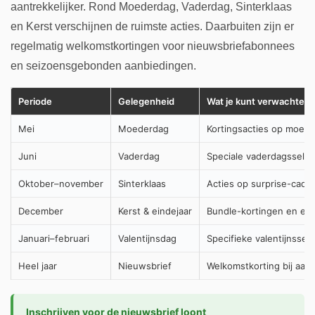
aantrekkelijker. Rond Moederdag, Vaderdag, Sinterklaas
en Kerst verschijnen de ruimste acties. Daarbuiten zijn er
regelmatig welkomstkortingen voor nieuwsbriefabonnees
en seizoensgebonden aanbiedingen.
Periode
Gelegenheid
Wat je kunt verwachten
Mei
Moederdag
Kortingsacties op moed
Juni
Vaderdag
Speciale vaderdagsselect
Oktober–november
Sinterklaas
Acties op surprise-cadea
December
Kerst & eindejaar
Bundle-kortingen en ein
Januari–februari
Valentijnsdag
Specifieke valentijnssel
Heel jaar
Nieuwsbrief
Welkomstkorting bij aanm
Inschrijven voor de nieuwsbrief loont