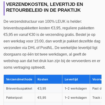
VERZENDKOSTEN, LEVERTIJD EN
RETOURBELEID IN DE PRAKTIJK
De verzendstructuur van 100% LEUK is helder:
brievenbuspakketten kosten €3,95, reguliere pakketten
€5,95 en vanaf €30 is de verzending gratis. Bestel je op
een werkdag voor 15:00, dan wordt je pakket dezelfde dag
verzonden via DHL of PostNL. De werkelijke levertijd ligt
doorgaans op één tot twee werkdagen, al geeft de
webshop aan dat het druk kan zijn bij de vervoerders en er
soms vertraging optreedt.
Verzendmethode
Kosten
Levertijd
Voorwa
Brievenbuspakket
€3,95
1–2 werkdagen
Past doo
Pakketpost
€5,95
1–2 werkdagen
Track & 