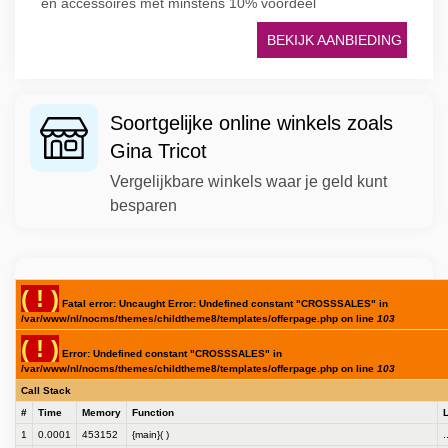
en accessoires met minstens 10% voordeel
BEKIJK AANBIEDING
Soortgelijke online winkels zoals
Gina Tricot
Vergelijkbare winkels waar je geld kunt
besparen
( ! )
Fatal error: Uncaught Error: Undefined constant "CROSSSALES" in
/var/www/nl/nocms/themes/childtheme8/templates/offerpage.php on line
103
( ! )
Error: Undefined constant "CROSSSALES" in
/var/www/nl/nocms/themes/childtheme8/templates/offerpage.php on line
103
Call Stack
#
Time
Memory
Function
1
0.0001
453152
{main}( )
.