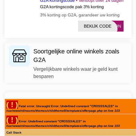
G2A Kortingscode
•
Verloopt over 14 dagen
G2A kortingscode pak 3% korting
3% korting op G2A, garandeer uw korting
BEKIJK CODE
YCON
Soortgelijke online winkels zoals
G2A
Vergelijkbare winkels waar je geld kunt
besparen
( ! )
Fatal error: Uncaught Error: Undefined constant "CROSSSALES" in
/var/www/nl/nocms/themes/childtheme8/templates/offerpage.php on line
103
( ! )
Error: Undefined constant "CROSSSALES" in
/var/www/nl/nocms/themes/childtheme8/templates/offerpage.php on line
103
Call Stack