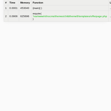
#
Time
Memory
Function
1
0.0001
453040
{main}( )
.
require(
2
0.0906
625696
'/var/www/nl/nocms/themes/childtheme8/templates/offerpage.php
.
)