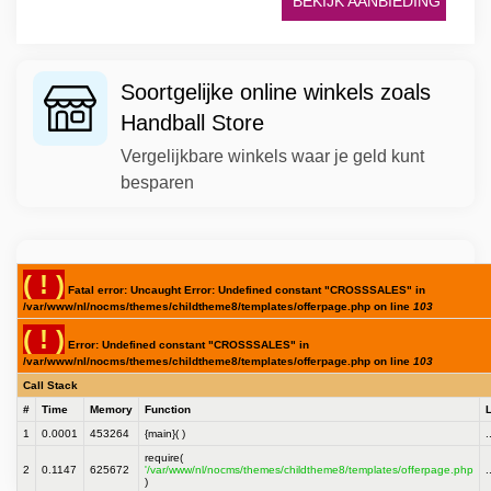
BEKIJK AANBIEDING
Soortgelijke online winkels zoals
Handball Store
Vergelijkbare winkels waar je geld kunt
besparen
( ! )
Fatal error: Uncaught Error: Undefined constant "CROSSSALES" in
/var/www/nl/nocms/themes/childtheme8/templates/offerpage.php on line
103
( ! )
Error: Undefined constant "CROSSSALES" in
/var/www/nl/nocms/themes/childtheme8/templates/offerpage.php on line
103
Call Stack
#
Time
Memory
Function
1
0.0001
453264
{main}( )
.
require(
2
0.1147
625672
'/var/www/nl/nocms/themes/childtheme8/templates/offerpage.php
.
)