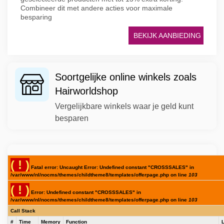
Combineer dit met andere acties voor maximale
besparing
BEKIJK AANBIEDING
Soortgelijke online winkels zoals
Hairworldshop
Vergelijkbare winkels waar je geld kunt
besparen
( ! )
Fatal error: Uncaught Error: Undefined constant "CROSSSALES" in
/var/www/nl/nocms/themes/childtheme8/templates/offerpage.php on line
103
( ! )
Error: Undefined constant "CROSSSALES" in
/var/www/nl/nocms/themes/childtheme8/templates/offerpage.php on line
103
Call Stack
#
Time
Memory
Function