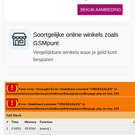
BEKIJK AANBIEDING
Soortgelijke online winkels zoals
GSMpunt
Vergelijkbare winkels waar je geld kunt
besparen
( ! )
Fatal error: Uncaught Error: Undefined constant "CROSSSALES" in
/var/www/nl/nocms/themes/childtheme8/templates/offerpage.php on line
103
( ! )
Error: Undefined constant "CROSSSALES" in
/var/www/nl/nocms/themes/childtheme8/templates/offerpage.php on line
103
Call Stack
#
Time
Memory
Function
1
0.0001
453264
{main}( )
.