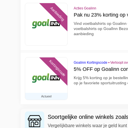
Aanbieding
Acties Goalinn
Pak nu 23% korting op v
Vind voetbalshirts op Goalin
voetbalshirts op GoalInn Bezo
aanbieding
Kortingscode
Goalinn Kortingscode
•
Verloopt o
5% OFF op Goalinn co
Krijg 5% korting op je bestell
op je favoriete sportuitrustin
Actueel
Soortgelijke online winkels zoal
Vergelijkbare winkels waar je geld kun