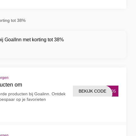
orting tot 38%
j GoalInn met korting tot 38%
orgen
ducten om
BEKIJK CODE
J005
erde producten bij Goalinn. Ontdek
 bespaar op je favorieten
orgen