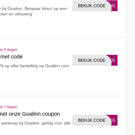
BEKIJK CODE
ERM5
p bij Goalinn. Bespaar direct op een
ten en uitrusting
ver 5 dagen
 met code
BEKIJK CODE
ER05
% op elke bestelling op Goalinn com
ver 7 dagen
et onze Goalinn coupon
BEKIJK CODE
LB03
aankoop bij Goalinn, geldig voor alle