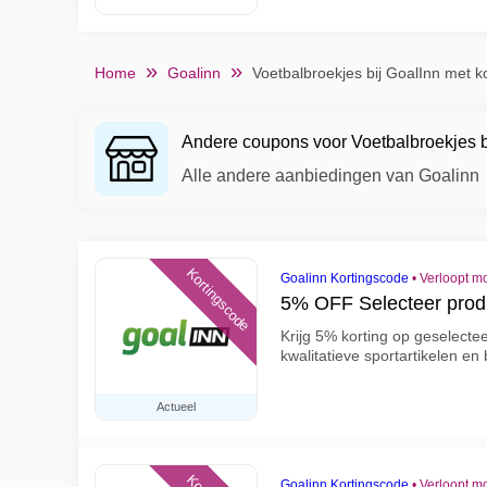
Home
Goalinn
Voetbalbroekjes bij GoalInn met k
Andere coupons voor Voetbalbroekjes bi
Alle andere aanbiedingen van Goalinn
Kortingscode
Goalinn Kortingscode
•
Verloopt m
5% OFF Selecteer pro
Krijg 5% korting op geselecte
kwalitatieve sportartikelen en
Actueel
Goalinn Kortingscode
•
Verloopt m