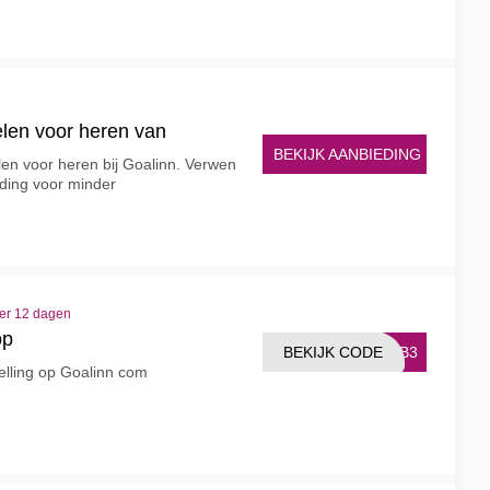
elen voor heren van
BEKIJK AANBIEDING
elen voor heren bij Goalinn. Verwen
leding voor minder
ver 12 dagen
op
BEKIJK CODE
ELB3
telling op Goalinn com