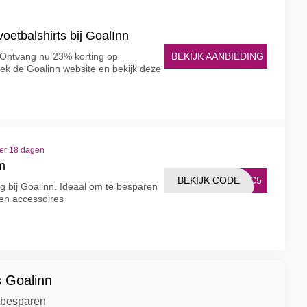
oetbalshirts bij GoalInn
BEKIJK AANBIEDING
n Ontvang nu 23% korting op
ek de Goalinn website en bekijk deze
ver 18 dagen
m
BEKIJK CODE
IKC5
ing bij Goalinn. Ideaal om te besparen
g en accessoires
s Goalinn
t besparen