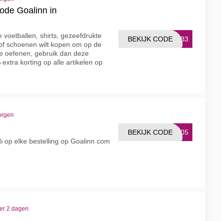
ode Goalinn in
te voetballen, shirts, gezeefdrukte
BEKIJK CODE
ELB3
 of schoenen wilt kopen om op de
e oefenen, gebruik dan deze
extra korting op alle artikelen op
orgen
BEKIJK CODE
D005
% op elke bestelling op Goalinn com
ver 2 dagen