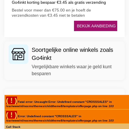
Go4inkt korting bespaar €3.45 als gratis verzending
Bestel voor meer dan €75.00 en je hoeft de
verzendkosten van €3.45 niet te betalen
BEKIJK AANBIEDING
Soortgelijke online winkels zoals
Go4inkt
Vergelijkbare winkels waar je geld kunt
besparen
( ! )
Fatal error: Uncaught Error: Undefined constant "CROSSSALES" in
/var/www/nl/nocms/themes/childtheme8/templates/offerpage.php on line
103
( ! )
Error: Undefined constant "CROSSSALES" in
/var/www/nl/nocms/themes/childtheme8/templates/offerpage.php on line
103
Call Stack