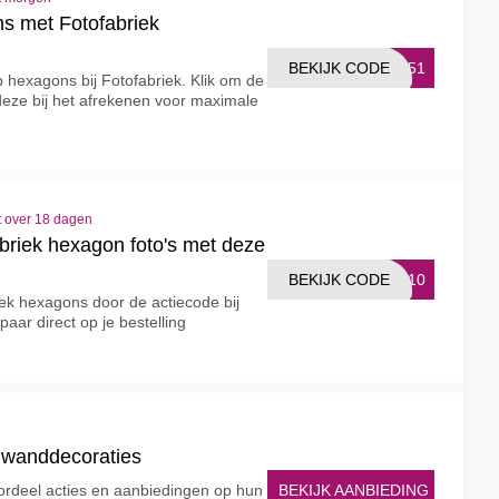
s met Fotofabriek
BEKIJK CODE
TP51
p hexagons bij Fotofabriek. Klik om de
deze bij het afrekenen voor maximale
t over 18 dagen
riek hexagon foto's met deze
BEKIJK CODE
G110
iek hexagons door de actiecode bij
aar direct op je bestelling
e wanddecoraties
BEKIJK AANBIEDING
oordeel acties en aanbiedingen op hun