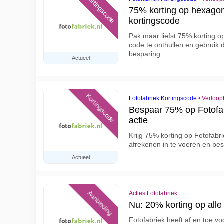
Kortingscode
75% korting op hexagon
kortingscode
Pak maar liefst 75% korting o
code te onthullen en gebruik 
besparing
Actueel
Kortingscode
Fotofabriek Kortingscode
•
Verloop
Bespaar 75% op Fotofab
actie
Krijg 75% korting op Fotofabr
afrekenen in te voeren en besp
Actueel
Aanbieding
Acties Fotofabriek
Nu: 20% korting op all
Fotofabriek heeft af en toe v