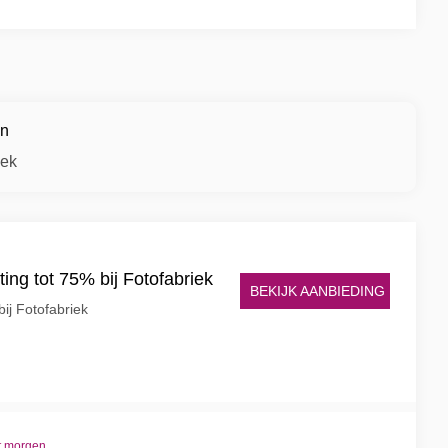
en
iek
ing tot 75% bij Fotofabriek
BEKIJK AANBIEDING
ij Fotofabriek
t morgen